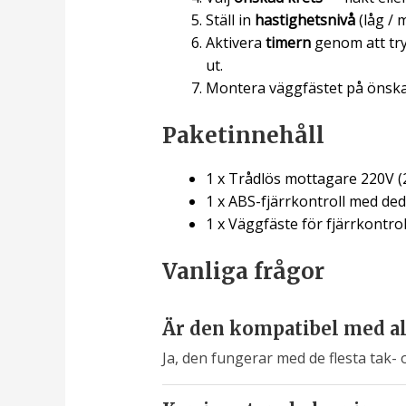
Ställ in
hastighetsnivå
(låg / 
Aktivera
timern
genom att try
ut.
Montera väggfästet på önskad p
Paketinnehåll
1 x Trådlös mottagare 220V (
1 x ABS-fjärrkontroll med de
1 x Väggfäste för fjärrkontrol
Vanliga frågor
Är den kompatibel med all
Ja, den fungerar med de flesta tak- 