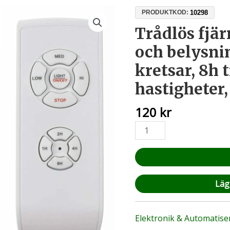
Trådlös
10298
PRODUKTKOD:
fjärrkontroll
Trådlös fjär
för
och belysni
fläkt
och
kretsar, 8h 
belysning
hastigheter
220V
–
120
kr
2
kretsar,
8h
timer,
3
hastigheter,
Lägg
30m
räckvidd
mängd
Elektronik & Automatise