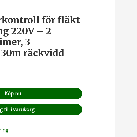
rkontroll för fläkt
ng 220V – 2
timer, 3
, 30m räckvidd
Köp nu
 till i varukorg
ring