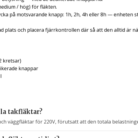
medium / hög) för fläkten.
cka på motsvarande knapp: 1h, 2h, 4h eller 8h — enheten st
lats och placera fjärrkontrollen där så att den alltid är när
2 kretsar)
dikerade knappar
l
a takfläktar?
och väggfläktar för 220V, förutsatt att den totala belastnin