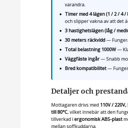
varandra.
Timer med 4 lägen (1 / 2 / 4 /
och slipper vakna av att det är
3 hastighetslägen (låg / med
30 meters räckvidd
— Fungerar
Total belastning 1000W
— Kla
Väggfäste ingår
— Snabb monte
Bred kompatibilitet
— Fungera
Detaljer och prestand
Mottagaren drivs med
110V / 220V,
till 80°C
, vilket innebär att den fun
tillverkad i
ergonomisk ABS-plast
me
mellan soffkuddarna.