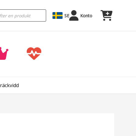
SE
Konto
 räckvidd