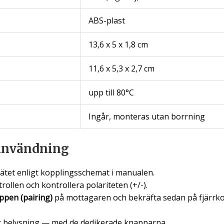
ABS-plast
13,6 x 5 x 1,8 cm
11,6 x 5,3 x 2,7 cm
upp till 80°C
Ingår, monteras utan borrning
användning
nätet enligt kopplingsschemat i manualen.
trollen och kontrollera polariteten (+/-).
ppen (pairing)
på mottagaren och bekräfta sedan på fjärrkon
er belysning — med de dedikerade knapparna.