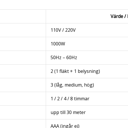
Värde / 
110V / 220V
1000W
50Hz – 60Hz
2 (1 fläkt + 1 belysning)
3 (låg, medium, hög)
1 / 2 / 4 / 8 timmar
upp till 30 meter
AAA (ingår ej)