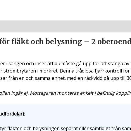
 för fläkt och belysning – 2 oberoend
r i sängen och inser att du måste gå upp för att stänga av flä
r strömbrytaren i mörkret. Denna trådlösa fjärrkontroll för 
tsar från en och samma enhet, med en räckvidd på upp till 3
ollen ingår ej. Mottagaren monteras enkelt i befintlig koppli
udfördelar):
yr fläkten och belysningen separat eller samtidigt från samm