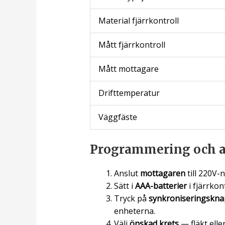
Material fjärrkontroll
Mått fjärrkontroll
Mått mottagare
Drifttemperatur
Väggfäste
Programmering och 
Anslut
mottagaren
till 220V-
Sätt i
AAA-batterier
i fjärrkon
Tryck på
synkroniseringskna
enheterna.
Välj
önskad krets
— fläkt ell