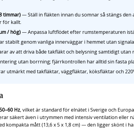
 8 timmar)
— Ställ in fläkten innan du somnar så stängs den 
 för kallt.
ium / hög)
— Anpassa luftflödet efter rumstemperaturen iställ
 stabilt genom vanliga innerväggar i hemmet utan signala
rar av att driva både takfläkt och belysning samtidigt utan r
ring utan borrning; fjärrkontrollen har alltid sin fasta pla
r utmärkt med takfläktar, väggfläktar, köksfläktar och 220
a
 50–60 Hz
, vilket är standard för elnätet i Sverige och Europa
gerar säkert även i utrymmen med intensiv ventilation eller n
d kompakta mått (13,6 x 5 x 1,8 cm) — den ligger skönt i han