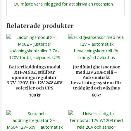
Du måste vara
inloggad
för att skriva en recension.
Relaterade produkter
Batteriladdningsmodul
Jordfuktighetssensor
XH-M602, ställbar
med 12V 20A-relä –
spänningsregulator
Automatiskt
3,7V–120V, för 12V 24V 48V
bevattningssystem för
solceller och UPS
trädgård och växthus
100
kr
60
kr