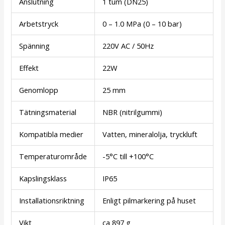
Anslutning
1 tum (DN25)
Arbetstryck
0 – 1.0 MPa (0 – 10 bar)
Spänning
220V AC / 50Hz
Effekt
22W
Genomlopp
25 mm
Tätningsmaterial
NBR (nitrilgummi)
Kompatibla medier
Vatten, mineralolja, tryckluft
Temperaturområde
-5°C till +100°C
Kapslingsklass
IP65
Installationsriktning
Enligt pilmarkering på huset
Vikt
ca 897 g