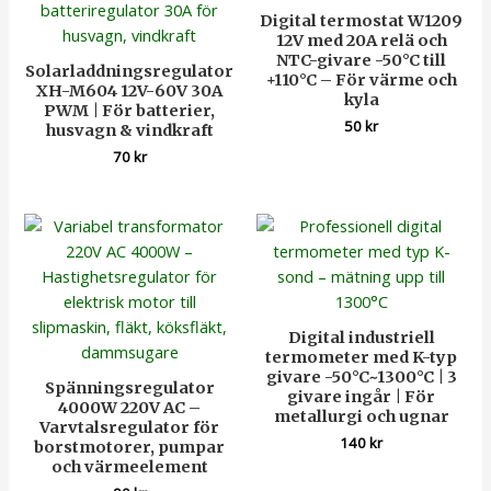
Digital termostat W1209
12V med 20A relä och
NTC-givare -50°C till
Solarladdningsregulator
+110°C – För värme och
XH-M604 12V-60V 30A
kyla
PWM | För batterier,
50
kr
husvagn & vindkraft
70
kr
Digital industriell
termometer med K-typ
givare -50°C~1300°C | 3
Spänningsregulator
givare ingår | För
4000W 220V AC –
metallurgi och ugnar
Varvtalsregulator för
140
kr
borstmotorer, pumpar
och värmeelement