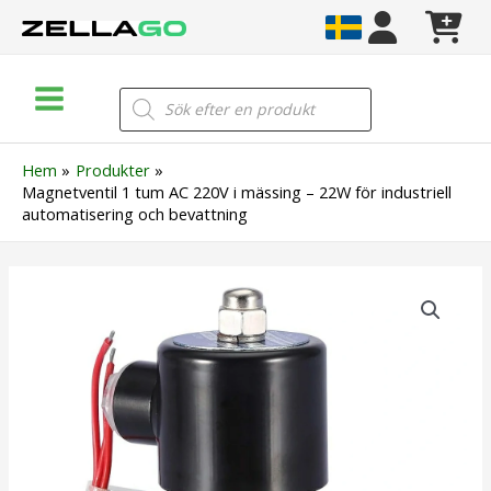
Hoppa
till
innehåll
Main
Products
search
Menu
Hem
Produkter
Magnetventil 1 tum AC 220V i mässing – 22W för industriell
automatisering och bevattning
Magnetventil
1
tum
AC
220V
i
mässing
–
22W