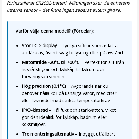
förinstallerat CR2032-batteri. Mätningen sker via enhetens
interna sensor – det finns ingen separat extern givare.
Varför välja denna modell? (Fördelar):
Stor LCD-display
– Tydliga siffror som är lätta
att läsa av, även i svag belysning eller på avstånd.
Mätområde -20°C till +60°C
– Perfekt för allt från
hushållsfrysar och kylskåp till kylrum och
förvaringsutrymmen.
Hög precision (0,1°C)
– Avgörande när du
behöver hålla koll på känsliga varor, mediciner
eller livsmedel med strikta temperaturkrav.
IPX3-klassad
– Tål fukt och stänkvatten, vilket
gör den idealisk för kylskåp, badrum eller
köksmiljöer.
Tre monteringsalternativ
– Inbyggt utfällbart