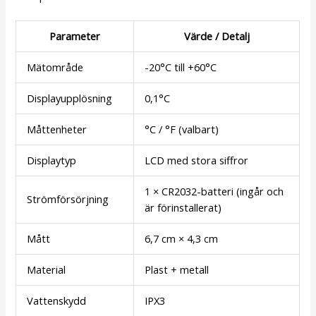
Parameter
Värde / Detalj
Mätområde
-20°C till +60°C
Displayupplösning
0,1°C
Måttenheter
°C / °F (valbart)
Displaytyp
LCD med stora siffror
1 × CR2032-batteri (ingår och
Strömförsörjning
är förinstallerat)
Mått
6,7 cm × 4,3 cm
Material
Plast + metall
Vattenskydd
IPX3