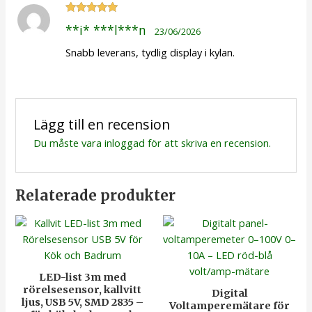
Betygsatt
**i* ***l***n
23/06/2026
5
av 5
Snabb leverans, tydlig display i kylan.
Lägg till en recension
Du måste vara
inloggad
för att skriva en recension.
Relaterade produkter
LED-list 3m med
rörelsesensor, kallvitt
Digital
ljus, USB 5V, SMD 2835 –
Voltamperemätare för