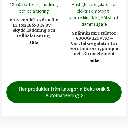
BMS-modul 3S 60A för
Li-Ion 18650 14,8V –
Skydd, laddning och
Spänningsregulator
cellbalansering
4000W 220V AC –
50
kr
Varvtalsregulator för
borstmotorer, pumpar
och värmeelement
90
kr
Fler produkter från kategorin Elektronik &
Automatisering