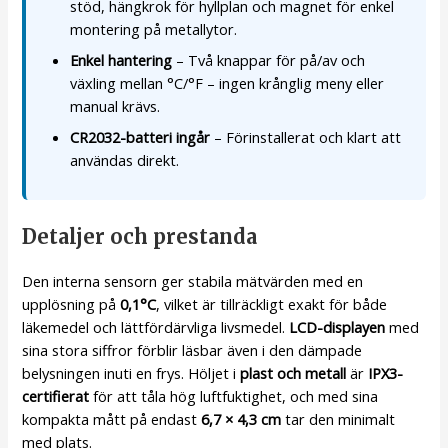
stöd, hängkrok för hyllplan och magnet för enkel
montering på metallytor.
Enkel hantering
– Två knappar för på/av och
växling mellan °C/°F – ingen krånglig meny eller
manual krävs.
CR2032-batteri ingår
– Förinstallerat och klart att
användas direkt.
Detaljer och prestanda
Den interna sensorn ger stabila mätvärden med en
upplösning på
0,1°C
, vilket är tillräckligt exakt för både
läkemedel och lättfördärvliga livsmedel.
LCD-displayen
med
sina stora siffror förblir läsbar även i den dämpade
belysningen inuti en frys. Höljet i
plast och metall
är
IPX3-
certifierat
för att tåla hög luftfuktighet, och med sina
kompakta mått på endast
6,7 × 4,3 cm
tar den minimalt
med plats.