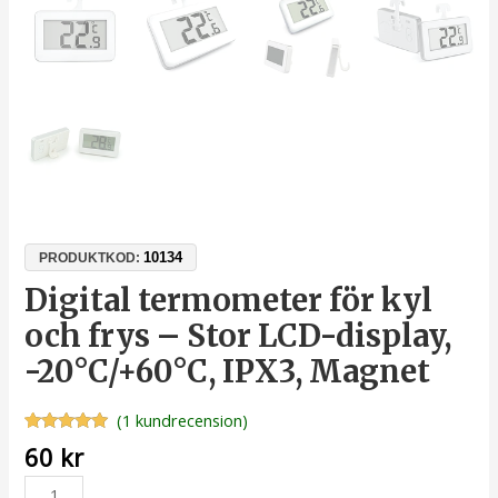
10134
PRODUKTKOD:
Digital termometer för kyl
och frys – Stor LCD-display,
-20°C/+60°C, IPX3, Magnet
(
1
kundrecension)
Betygsatt
1
60
kr
5.00
av 5
baserat på
kundrecension