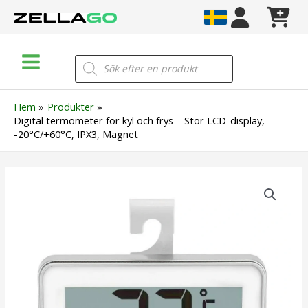
Hoppa
till
innehåll
Main
Products
search
Menu
Hem
Produkter
Digital termometer för kyl och frys – Stor LCD-display,
-20°C/+60°C, IPX3, Magnet
Digital
termometer
för
kyl
och
frys
–
Stor
LCD-