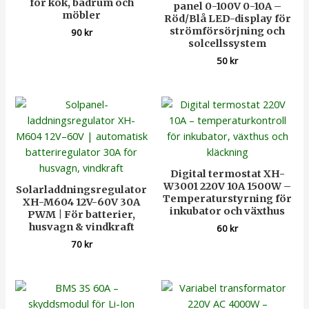
för kök, badrum och
panel 0-100V 0-10A –
möbler
Röd/Blå LED-display för
strömförsörjning och
90
kr
solcellssystem
50
kr
Digital termostat XH-
W3001 220V 10A 1500W –
Solarladdningsregulator
Temperaturstyrning för
XH-M604 12V-60V 30A
inkubator och växthus
PWM | För batterier,
husvagn & vindkraft
60
kr
70
kr