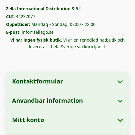
Zella International Distribution S.R.L.
CUI:
44237077
Oppettider:
Mandag - Sondag, 08:00 - 22:00
E-post:
info@zellago.se
Vi har ingen fysisk butik.
Vi ar en renodlad natbutik och
levererar i hela Sverige via kurirtjanst.
Kontaktformular
Anvandbar information
📋 Företagsinformation
Om oss
Företagsnamn:
Zella International Distribution
Mitt konto
Hur man bestaller
SRL
Mina bestallningar