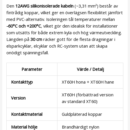
Den
12AWG silikonisolerade kabeln
(~3,31 mm²) består av
fintrådig koppar, vilket ger en överlägsen flexibilitet jämfört
med PVC-alternativ. Isoleringen tål temperaturer mellan
-60°C och +200°C
, vilket gör den idealisk för installationer
som utsätts för både extrem kyla och hög värmeutveckling.
Längden på
30 cm
räcker gott för de flesta dragningar i
elsparkcyklar, elcyklar och RC-system utan att skapa
onödigt spänningsfall.
Parameter
Värde / Detalj
Kontakttyp
XT60H hona + XT60H hane
XT60H (förbättrad version
Version
av standard XT60)
Kontaktmaterial
Guldpläterad koppar
Material hölje
Brandhärdigt nylon