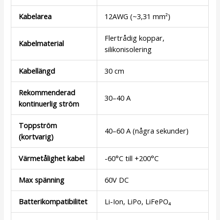
Kabelarea
12AWG (~3,31 mm²)
Flertrådig koppar,
Kabelmaterial
silikonisolering
Kabellängd
30 cm
Rekommenderad
30–40 A
kontinuerlig ström
Toppström
40–60 A (några sekunder)
(kortvarig)
Värmetålighet kabel
-60°C till +200°C
Max spänning
60V DC
Batterikompatibilitet
Li-Ion, LiPo, LiFePO₄