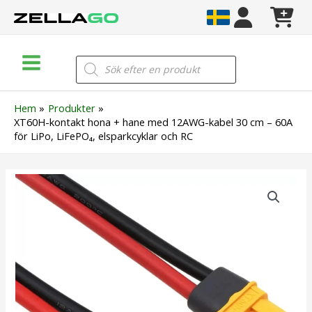
Hoppa
till
innehåll
Main
Products
search
Menu
Hem
Produkter
XT60H-kontakt hona + hane med 12AWG-kabel 30 cm – 60A
för LiPo, LiFePO₄, elsparkcyklar och RC
XT60H-
kontakt
hona
+
hane
med
12AWG-
kabel
30