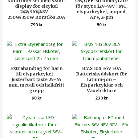
Kontrollerset med S866-
ON/OFF-strömbrytare
display för elcykel
för styre 12V-48V | MC,
24V/36V/48V –
elsparkcykel, moped,
250W/350W Borstlös 20A
ATV, 2-pin
790
kr
50
kr
Extrahandtag för barn
BMS 10S 36V 30A
till elsparkcykel –
Batteriskyddskort för
Justerbart fäste 25–45
Litium-jon –
mm, metall och halkfritt
Elsparkcyklar och
grepp
Växelriktare
90
kr
230
kr