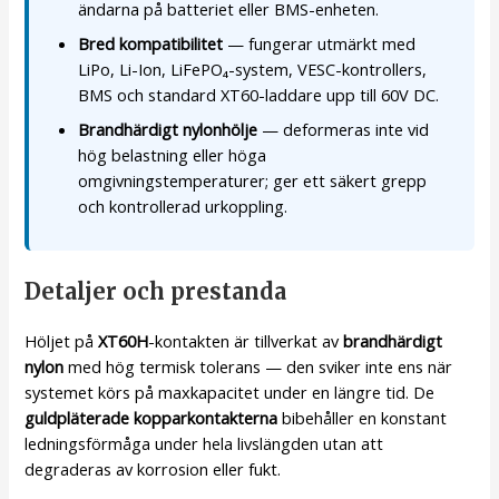
ändarna på batteriet eller BMS-enheten.
Bred kompatibilitet
— fungerar utmärkt med
LiPo, Li-Ion, LiFePO₄-system, VESC-kontrollers,
BMS och standard XT60-laddare upp till 60V DC.
Brandhärdigt nylonhölje
— deformeras inte vid
hög belastning eller höga
omgivningstemperaturer; ger ett säkert grepp
och kontrollerad urkoppling.
Detaljer och prestanda
Höljet på
XT60H
-kontakten är tillverkat av
brandhärdigt
nylon
med hög termisk tolerans — den sviker inte ens när
systemet körs på maxkapacitet under en längre tid. De
guldpläterade kopparkontakterna
bibehåller en konstant
ledningsförmåga under hela livslängden utan att
degraderas av korrosion eller fukt.