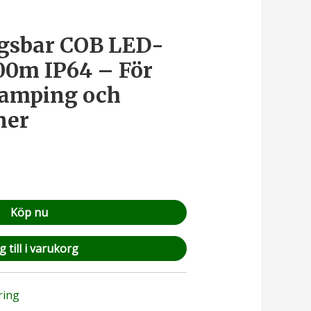
gsbar COB LED-
00m IP64 – För
 camping och
ner
Köp nu
 till i varukorg
ring