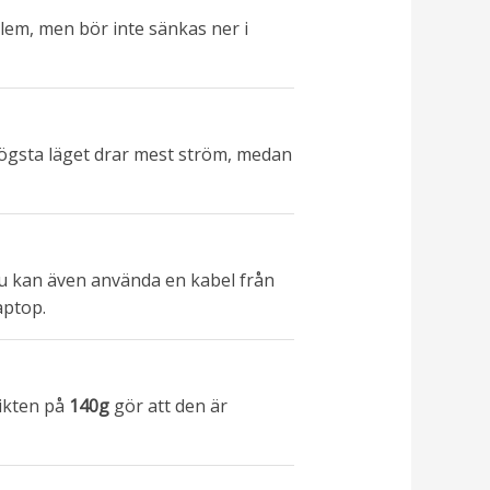
blem, men bör inte sänkas ner i
högsta läget drar mest ström, medan
du kan även använda en kabel från
aptop.
vikten på
140g
gör att den är