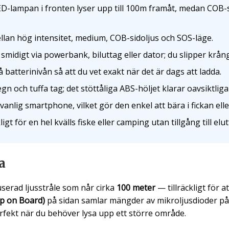
-lampan i fronten lyser upp till 100m framåt, medan COB-si
lan hög intensitet, medium, COB-sidoljus och SOS-läge.
midigt via powerbank, biluttag eller dator; du slipper krån
 batterinivån så att du vet exakt när det är dags att ladda.
gn och tuffa tag; det stöttåliga ABS-höljet klarar oavsiktliga 
anlig smartphone, vilket gör den enkel att bära i fickan elle
igt för en hel kvälls fiske eller camping utan tillgång till elut
a
erad ljusstråle som når cirka
100 meter
— tillräckligt för a
p on Board)
på sidan samlar mängder av mikroljusdioder på e
erfekt när du behöver lysa upp ett större område.