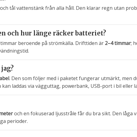
ch tål vattenstänk från alla håll. Den klarar regn utan pro
en och hur länge räcker batteriet?
3 timmar beroende på strömkälla. Drifttiden är
2–4 timmar
; 
vändningstid.
 jag?
abel
. Den som följer med i paketet fungerar utmärkt, men 
en kan laddas via vägguttag, powerbank, USB-port i bil eller l
meter
och en fokuserad ljusstråle får du bra sikt. Den låga 
ga perioder.