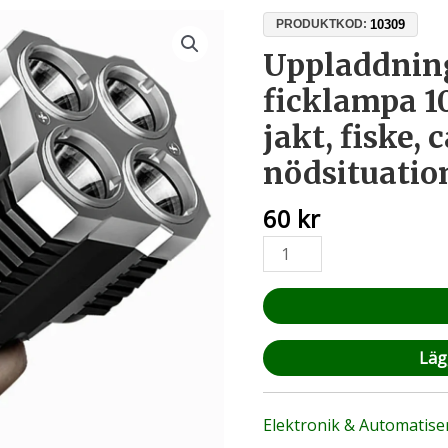
Uppladdningsbar
10309
PRODUKTKOD:
COB
Uppladdnin
LED-
ficklampa 1
ficklampa
100m
jakt, fiske,
IP64
nödsituatio
–
För
60
kr
jakt,
fiske,
camping
och
nödsituationer
mängd
Lägg
Elektronik & Automatise