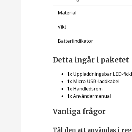
Material
Vikt
Batteriindikator
Detta ingår i paketet
1x Uppladdningsbar LED-fick
1x Micro USB-laddkabel
1x Handledsrem
1x Användarmanual
Vanliga frågor
Tål den att användas i re