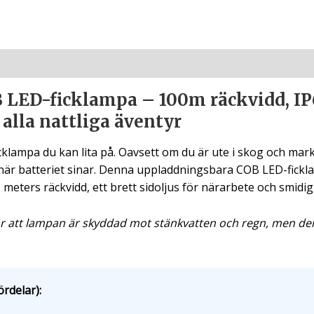
LED-ficklampa – 100m räckvidd, IP
 alla nattliga äventyr
klampa du kan lita på. Oavsett om du är ute i skog och mark 
 när batteriet sinar. Denna uppladdningsbara COB LED-fickla
00 meters räckvidd, ett brett sidoljus för närarbete och smidi
r att lampan är skyddad mot stänkvatten och regn, men den ä
ördelar):