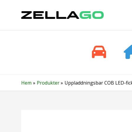
Hoppa
till
innehåll
Hem
Produkter
Uppladdningsbar COB LED-fickl