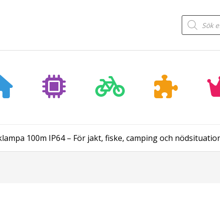
Products
search
ampa 100m IP64 – För jakt, fiske, camping och nödsituatio