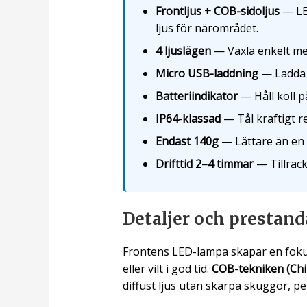
Frontljus + COB-sidoljus
— LED
ljus för närområdet.
4 ljuslägen
— Växla enkelt mel
Micro USB-laddning
— Ladda s
Batteriindikator
— Håll koll på
IP64-klassad
— Tål kraftigt re
Endast 140g
— Lättare än en v
Drifttid 2–4 timmar
— Tillräckl
Detaljer och prestand
Frontens LED-lampa skapar en fokus
eller vilt i god tid.
COB-tekniken (Chi
diffust ljus utan skarpa skuggor, p