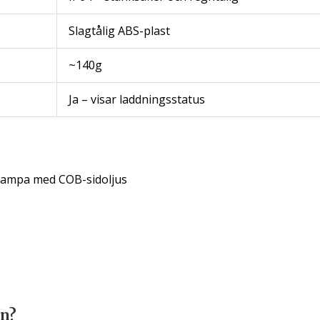
Slagtålig ABS-plast
~140g
Ja – visar laddningsstatus
lampa med COB-sidoljus
gn?