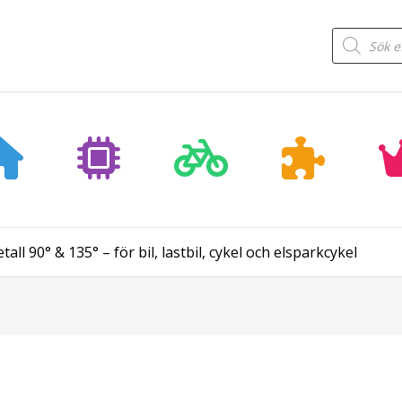
Products
search
all 90° & 135° – för bil, lastbil, cykel och elsparkcykel