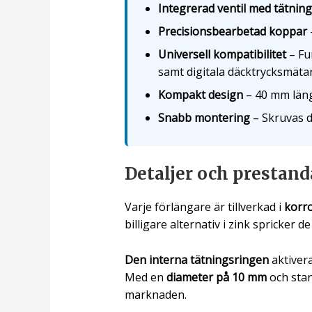
Integrerad ventil med tätnin
Precisionsbearbetad koppar
–
Universell kompatibilitet
– Fu
samt digitala däcktrycksmätar
Kompakt design
– 40 mm längd
Snabb montering
– Skruvas d
Detaljer och prestand
Varje förlängare är tillverkad i
korr
billigare alternativ i zink spricker 
Den interna tätningsringen
aktivera
Med en
diameter på 10 mm
och stan
marknaden.