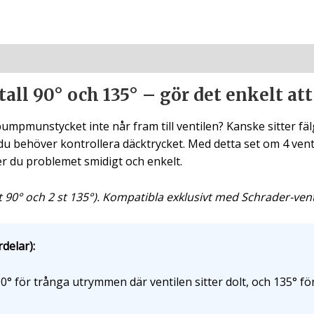
tall 90° och 135° – gör det enkelt a
mpmunstycket inte når fram till ventilen? Kanske sitter fäl
u behöver kontrollera däcktrycket. Med detta set om 4 venti
er du problemet smidigt och enkelt.
t 90° och 2 st 135°). Kompatibla exklusivt med Schrader-venti
delar):
0° för trånga utrymmen där ventilen sitter dolt, och 135° fö