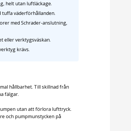
, helt utan luftläckage.
ål tuffa väderförhållanden.
rer med Schrader-anslutning,
t eller verktygsväskan.
verktyg krävs.
l hållbarhet. Till skillnad från
a fälgar.
umpen utan att förlora lufttryck.
tare och pumpmunstycken på