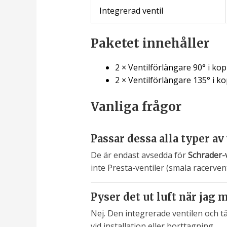
Integrerad ventil
Paketet innehåller
2 × Ventilförlängare 90° i ko
2 × Ventilförlängare 135° i k
Vanliga frågor
Passar dessa alla typer av
De är endast avsedda för
Schrader-v
inte Presta-ventiler (smala racervent
Pyser det ut luft när jag
Nej. Den integrerade ventilen och tät
vid installation eller borttagning.