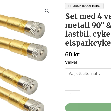
Set
10482
PRODUKTKOD:
med
Set med 4 ve
4
metall 90° & 
ventilförlängare
i
lastbil, cyke
metall
elsparkcyke
90°
&
60
kr
135°
–
Vinkel
för
bil,
lastbil,
cykel
och
elsparkcykel
mängd