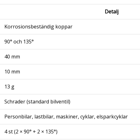
Detalj
Korrosionsbeständig koppar
90° och 135°
40 mm
10 mm
13 g
Schrader (standard bilventil)
Personbilar, lastbilar, maskiner, cyklar, elsparkcyklar
4 st (2 × 90° + 2 × 135°)