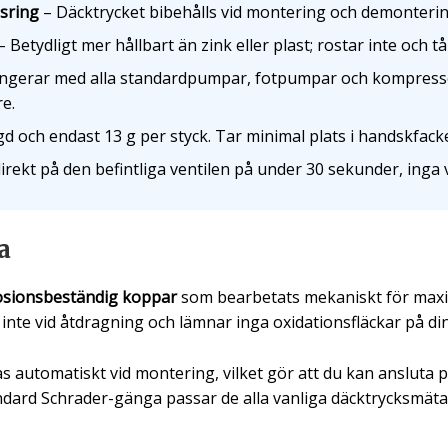
gsring
– Däcktrycket bibehålls vid montering och demontering
 Betydligt mer hållbart än zink eller plast; rostar inte och t
ngerar med alla standardpumpar, fotpumpar och kompresso
e.
 och endast 13 g per styck. Tar minimal plats i handskfacke
irekt på den befintliga ventilen på under 30 sekunder, inga 
a
osionsbeständig koppar
som bearbetats mekaniskt för maxima
de inte vid åtdragning och lämnar inga oxidationsfläckar på din
s automatiskt vid montering, vilket gör att du kan ansluta p
dard Schrader-gänga passar de alla vanliga däcktrycksmä