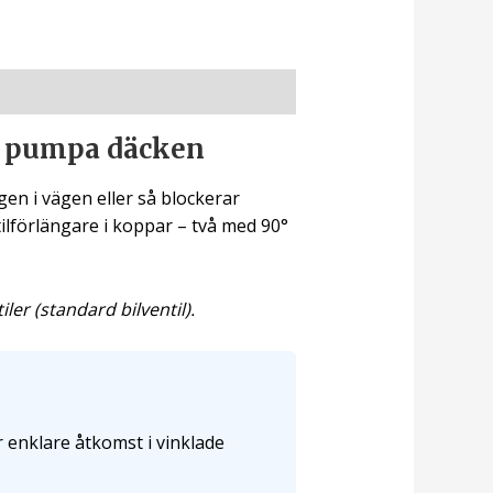
tt pumpa däcken
gen i vägen eller så blockerar
lförlängare i koppar – två med 90°
ler (standard bilventil).
r enklare åtkomst i vinklade