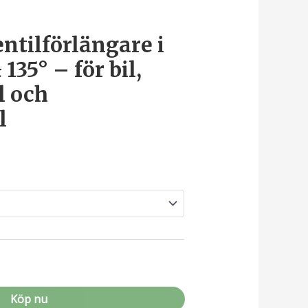
ntilförlängare i
135° – för bil,
l och
l
Köp nu