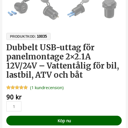
10035
PRODUKTKOD:
Dubbelt USB-uttag för
panelmontage 2×2.1A
12V/24V – Vattentålig för bil,
lastbil, ATV och båt
(
1
kundrecension)
Betygsatt
1
90
kr
5.00
av 5
baserat på
kundrecension
Köp nu