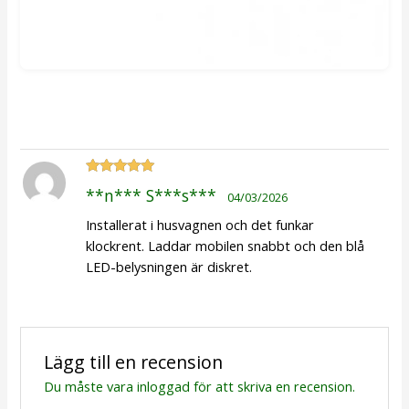
Betygsatt
**n*** S***s***
04/03/2026
5
av 5
Installerat i husvagnen och det funkar
klockrent. Laddar mobilen snabbt och den blå
LED-belysningen är diskret.
Lägg till en recension
Du måste vara
inloggad
för att skriva en recension.