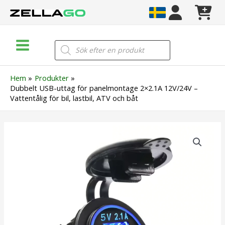
Hoppa
till
innehåll
Main
Products
search
Menu
Hem
Produkter
Dubbelt USB-uttag för panelmontage 2×2.1A 12V/24V –
Vattentålig för bil, lastbil, ATV och båt
Dubbelt
USB-
uttag
för
panelmontage
2x2.1A
12V/24V
–
Vattentålig