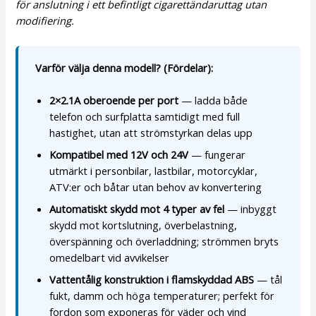
för anslutning i ett befintligt cigarettändaruttag utan
modifiering.
Varför välja denna modell? (Fördelar):
2×2.1A oberoende per port
— ladda både
telefon och surfplatta samtidigt med full
hastighet, utan att strömstyrkan delas upp
Kompatibel med 12V och 24V
— fungerar
utmärkt i personbilar, lastbilar, motorcyklar,
ATV:er och båtar utan behov av konvertering
Automatiskt skydd mot 4 typer av fel
— inbyggt
skydd mot kortslutning, överbelastning,
överspänning och överladdning; strömmen bryts
omedelbart vid avvikelser
Vattentålig konstruktion i flamskyddad ABS
— tål
fukt, damm och höga temperaturer; perfekt för
fordon som exponeras för väder och vind