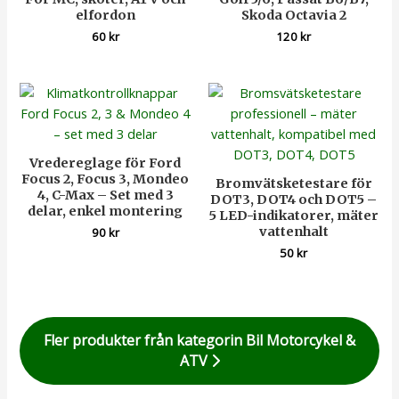
elfordon
Skoda Octavia 2
60
kr
120
kr
Vredereglage för Ford
Focus 2, Focus 3, Mondeo
Bromvätsketestare för
4, C-Max – Set med 3
DOT3, DOT4 och DOT5 –
delar, enkel montering
5 LED-indikatorer, mäter
vattenhalt
90
kr
50
kr
Fler produkter från kategorin Bil Motorcykel &
ATV