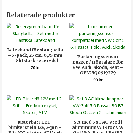
Relaterade produkter
Latexband för slangbella
– 5-pack, 25 cm, 0,75 mm
Parkeringssensor
– Slitstark reservdel
Buzzer / Högtalare för
VW, Audi, Skoda, Seat –
70
kr
OEM 5Q0919279
90
kr
Justerbart LED-
Set med 3 st. AC-vred i
blinkersrelä 12V, 2-pin –
aluminium/ABS för VW
För MC, skoter, ATV och
Golf 5/6, Passat B6/B7,