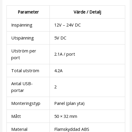
Parameter
Värde / Detalj
Inspänning
12V – 24V DC
Utspänning
5V DC
Utström per
2.1A / port
port
Total utström
4.2A
Antal USB-
2
portar
Monteringstyp
Panel (plan yta)
Mått
50 × 32 mm
Material
Flamskyddad ABS