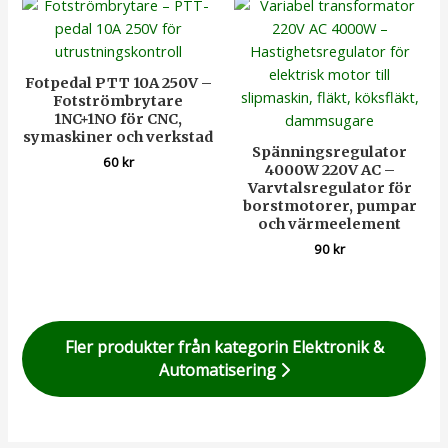
Fotpedal PTT 10A 250V –
Fotströmbrytare
1NC+1NO för CNC,
symaskiner och verkstad
Spänningsregulator
60
kr
4000W 220V AC –
Varvtalsregulator för
borstmotorer, pumpar
och värmeelement
90
kr
Fler produkter från kategorin Elektronik &
Automatisering