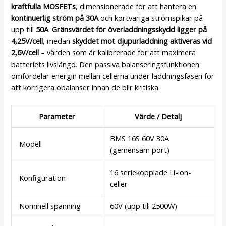
kraftfulla MOSFETs
, dimensionerade för att hantera en
kontinuerlig ström på 30A
och kortvariga strömspikar på
upp till
50A
.
Gränsvärdet för överladdningsskydd ligger på
4,25V/cell
, medan
skyddet mot djupurladdning aktiveras vid
2,6V/cell
– värden som är kalibrerade för att maximera
batteriets livslängd. Den passiva balanseringsfunktionen
omfördelar energin mellan cellerna under laddningsfasen för
att korrigera obalanser innan de blir kritiska.
Parameter
Värde / Detalj
BMS 16S 60V 30A
Modell
(gemensam port)
16 seriekopplade Li-ion-
Konfiguration
celler
Nominell spänning
60V (upp till 2500W)