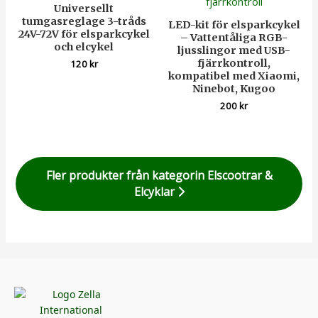
Universellt
tumgasreglage 3-tråds
LED-kit för elsparkcykel
24V-72V för elsparkcykel
– Vattentåliga RGB-
och elcykel
ljusslingor med USB-
fjärrkontroll,
120
kr
kompatibel med Xiaomi,
Ninebot, Kugoo
200
kr
Fler produkter från kategorin Elscootrar &
Elcyklar