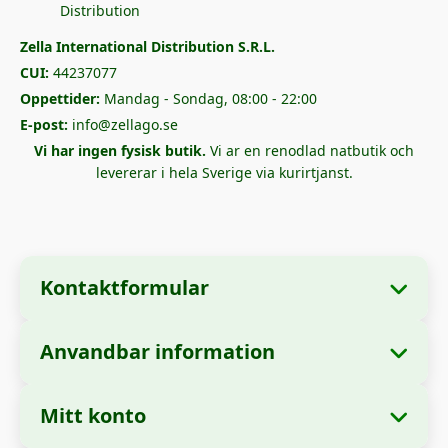
Zella International Distribution S.R.L.
CUI:
44237077
Oppettider:
Mandag - Sondag, 08:00 - 22:00
E-post:
info@zellago.se
Vi har ingen fysisk butik.
Vi ar en renodlad natbutik och
levererar i hela Sverige via kurirtjanst.
Kontaktformular
Anvandbar information
📋 Företagsinformation
Om oss
Företagsnamn:
Zella International Distribution
Mitt konto
Hur man bestaller
SRL