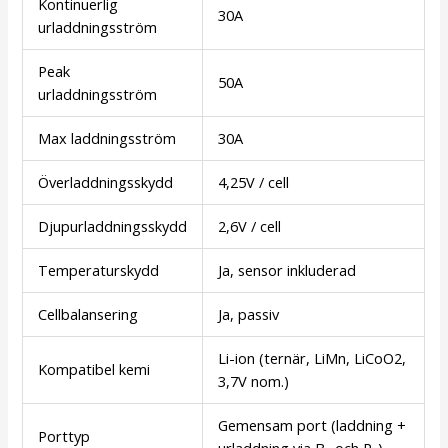
Kontinuerlig
30A
urladdningsström
Peak
50A
urladdningsström
Max laddningsström
30A
Överladdningsskydd
4,25V / cell
Djupurladdningsskydd
2,6V / cell
Temperaturskydd
Ja, sensor inkluderad
Cellbalansering
Ja, passiv
Li-ion (ternär, LiMn, LiCoO2,
Kompatibel kemi
3,7V nom.)
Gemensam port (laddning +
Porttyp