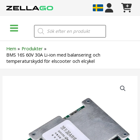
Hoppa
till
innehåll
Main
Products
search
Menu
Hem
Produkter
BMS 16S 60V 30A Li-ion med balansering och
temperaturskydd för elscooter och elcykel