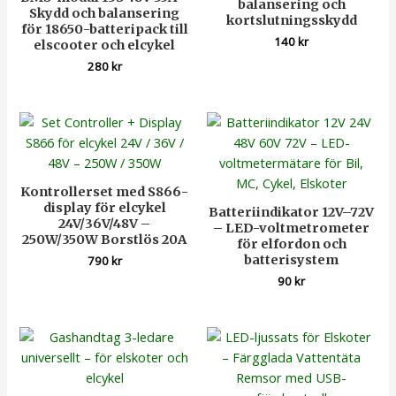
balansering och
Skydd och balansering
kortslutningsskydd
för 18650-batteripack till
140
kr
elscooter och elcykel
280
kr
Kontrollerset med S866-
display för elcykel
Batteriindikator 12V–72V
24V/36V/48V –
– LED-voltmetrometer
250W/350W Borstlös 20A
för elfordon och
batterisystem
790
kr
90
kr