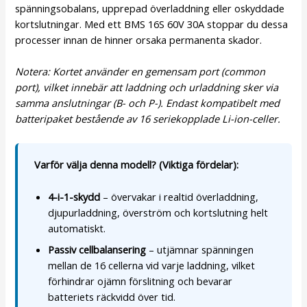
spänningsobalans, upprepad överladdning eller oskyddade
kortslutningar. Med ett BMS 16S 60V 30A stoppar du dessa
processer innan de hinner orsaka permanenta skador.
Notera: Kortet använder en gemensam port (common
port), vilket innebär att laddning och urladdning sker via
samma anslutningar (B- och P-). Endast kompatibelt med
batteripaket bestående av 16 seriekopplade Li-ion-celler.
Varför välja denna modell? (Viktiga fördelar):
4-i-1-skydd
– övervakar i realtid överladdning,
djupurladdning, överström och kortslutning helt
automatiskt.
Passiv cellbalansering
– utjämnar spänningen
mellan de 16 cellerna vid varje laddning, vilket
förhindrar ojämn förslitning och bevarar
batteriets räckvidd över tid.