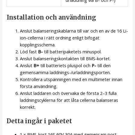
urladdning via B- och P-)
Installation och användning
Anslut balanseringskablarna till var och en av de 16 Li-
ion-cellerna i rätt ordning enligt bifogat
kopplingsschema.
Löd fast
B-
till batteripaketets minuspol.
Anslut balanseringskontakten till BMS-kortet.
Anslut
B+
till batteriets pluspol och
P-
till den
gemensamma laddnings-/urladdningsporten.
Kontrollera utspänningen med en multimeter innan
första användning.
Anslut laddaren och övervaka de första 2–3 fulla
laddningscyklerna för att låta cellerna balanseras
korrekt.
Detta ingår i paketet
1 x BMS-kort 16S 60V 30A med gemensam port