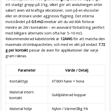
ett stadigt grepp på 3 kg, vilket gör att anslutningen sitter
säkert även vid kraftiga vibrationer, som på en elscooter
eller en drönare under aggressiv flygning. Det interna
motståndet på
0.5 mΩ
innebär att du vid 60A förlorar
mindre än 2W i kontakten – en avsevärd förbättring jämfört
med billigare alternativ som ofta har 5–10 mΩ.
Rekommenderad kabelstorlek är
12AWG
för att matcha den
maximala strömkapaciteten, och med en vikt på endast
7.72
g per kontakt
passar de även för applikationer där varje
gram räknas.
Parameter
Värde / Detalj
Kontakttyp
XT60H hane + hona
Material intern
Guldpläterad koppar
kontakt
Material hölje
Nylon / Värmetålig PA