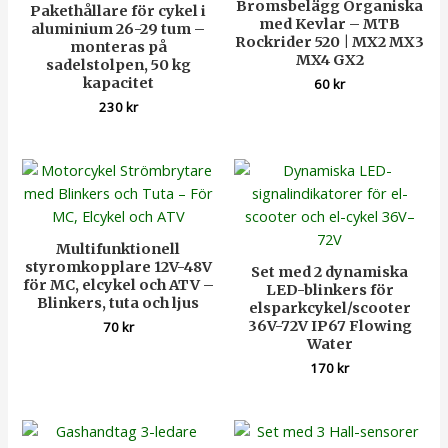
Bromsbelägg Organiska
Pakethållare för cykel i
med Kevlar – MTB
aluminium 26-29 tum –
Rockrider 520 | MX2 MX3
monteras på
MX4 GX2
sadelstolpen, 50 kg
kapacitet
60
kr
230
kr
Multifunktionell
styromkopplare 12V-48V
Set med 2 dynamiska
för MC, elcykel och ATV –
LED-blinkers för
Blinkers, tuta och ljus
elsparkcykel/scooter
36V-72V IP67 Flowing
70
kr
Water
170
kr