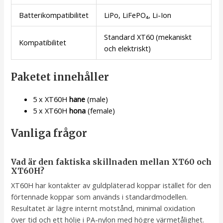
Batterikompatibilitet
LiPo, LiFePO₄, Li-Ion
Standard XT60 (mekaniskt
Kompatibilitet
och elektriskt)
Paketet innehåller
5 x XT60H
hane
(male)
5 x XT60H
hona
(female)
Vanliga frågor
Vad är den faktiska skillnaden mellan XT60 och
XT60H?
XT60H har kontakter av guldpläterad koppar istället för den
förtennade koppar som används i standardmodellen.
Resultatet är lägre internt motstånd, minimal oxidation
över tid och ett hölje i PA-nylon med högre värmetålighet.