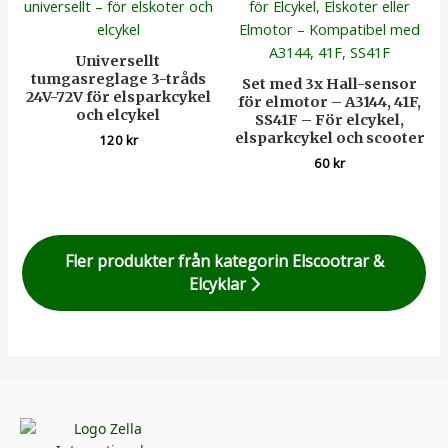
Universellt
tumgasreglage 3-tråds
Set med 3x Hall-sensor
24V-72V för elsparkcykel
för elmotor – A3144, 41F,
och elcykel
SS41F – För elcykel,
elsparkcykel och scooter
120
kr
60
kr
Fler produkter från kategorin Elscootrar &
Elcyklar