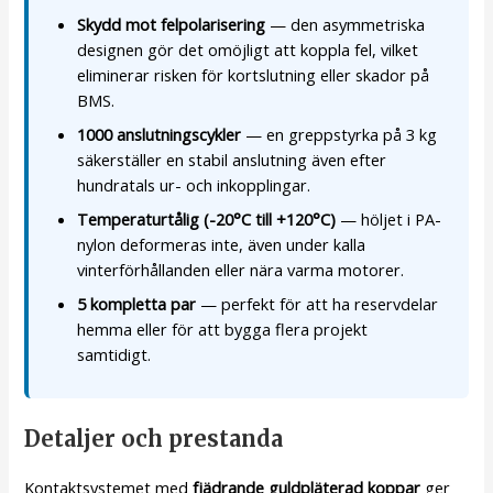
Skydd mot felpolarisering
— den asymmetriska
designen gör det omöjligt att koppla fel, vilket
eliminerar risken för kortslutning eller skador på
BMS.
1000 anslutningscykler
— en greppstyrka på 3 kg
säkerställer en stabil anslutning även efter
hundratals ur- och inkopplingar.
Temperaturtålig (-20°C till +120°C)
— höljet i PA-
nylon deformeras inte, även under kalla
vinterförhållanden eller nära varma motorer.
5 kompletta par
— perfekt för att ha reservdelar
hemma eller för att bygga flera projekt
samtidigt.
Detaljer och prestanda
Kontaktsystemet med
fjädrande guldpläterad koppar
ger