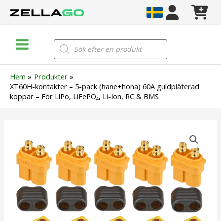
Hoppa
till
innehåll
Main
Products
search
Menu
Hem
Produkter
XT60H-kontakter – 5-pack (hane+hona) 60A guldpläterad
koppar – För LiPo, LiFePO₄, Li-Ion, RC & BMS
XT60H-
kontakter
–
5-
pack
(hane+hona)
60A
guldpläterad
koppar