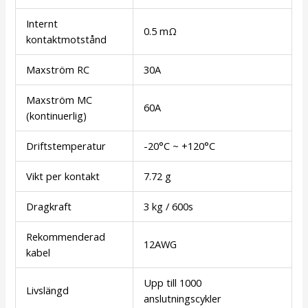
Internt
0.5 mΩ
kontaktmotstånd
Maxström RC
30A
Maxström MC
60A
(kontinuerlig)
Driftstemperatur
-20°C ~ +120°C
Vikt per kontakt
7.72 g
Dragkraft
3 kg / 600s
Rekommenderad
12AWG
kabel
Upp till 1000
Livslängd
anslutningscykler