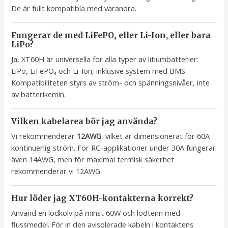
De är fullt kompatibla med varandra.
Fungerar de med LiFePO₄ eller Li-Ion, eller bara
LiPo?
Ja, XT60H är universella för alla typer av litiumbatterier:
LiPo, LiFePO₄ och Li-Ion, inklusive system med BMS.
Kompatibiliteten styrs av ström- och spänningsnivåer, inte
av batterikemin.
Vilken kabelarea bör jag använda?
Vi rekommenderar
12AWG
, vilket är dimensionerat för 60A
kontinuerlig ström. För RC-applikationer under 30A fungerar
även 14AWG, men för maximal termisk säkerhet
rekommenderar vi 12AWG.
Hur löder jag XT60H-kontakterna korrekt?
Använd en lödkolv på minst 60W och lödtenn med
flussmedel. För in den avisolerade kabeln i kontaktens