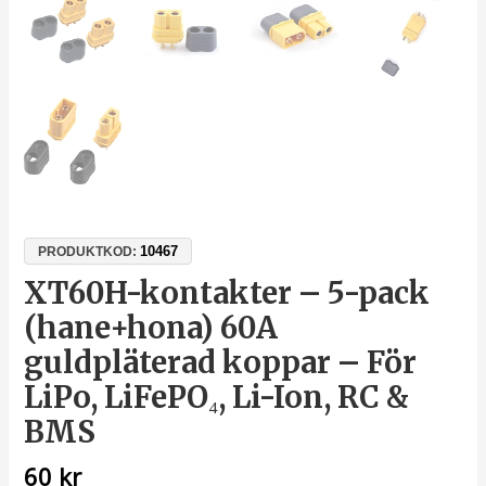
10467
PRODUKTKOD:
XT60H-kontakter – 5-pack
(hane+hona) 60A
guldpläterad koppar – För
LiPo, LiFePO₄, Li-Ion, RC &
BMS
60
kr