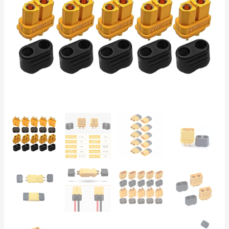
–
För
LiPo,
LiFePO₄,
Li-
Ion,
RC
&
BMS
mängd