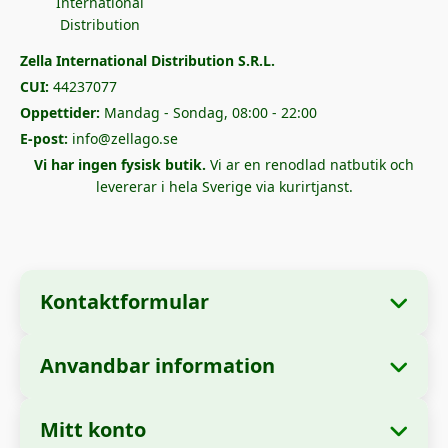
Zella International Distribution S.R.L.
CUI:
44237077
Oppettider:
Mandag - Sondag, 08:00 - 22:00
E-post:
info@zellago.se
Vi har ingen fysisk butik.
Vi ar en renodlad natbutik och
levererar i hela Sverige via kurirtjanst.
Kontaktformular
Anvandbar information
📋 Företagsinformation
Om oss
Företagsnamn:
Zella International Distribution
Mitt konto
Hur man bestaller
SRL