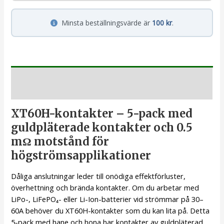
Minsta beställningsvärde är
100 kr
.
Beskrivning
XT60H-kontakter – 5-pack med
guldpläterade kontakter och 0.5
mΩ motstånd för
högströmsapplikationer
Dåliga anslutningar leder till onödiga effektförluster,
överhettning och brända kontakter. Om du arbetar med
LiPo-, LiFePO₄- eller Li-Ion-batterier vid strömmar på 30–
60A behöver du XT60H-kontakter som du kan lita på. Detta
5-pack med hane och hona har kontakter av guldpläterad