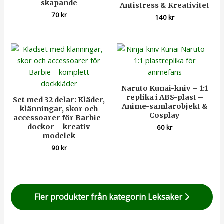
skapande
Antistress & Kreativitet
70
kr
140
kr
Naruto Kunai-kniv – 1:1
replika i ABS-plast –
Set med 32 delar: Kläder,
Anime-samlarobjekt &
klänningar, skor och
Cosplay
accessoarer för Barbie-
dockor – kreativ
60
kr
modelek
90
kr
Fler produkter från kategorin Leksaker