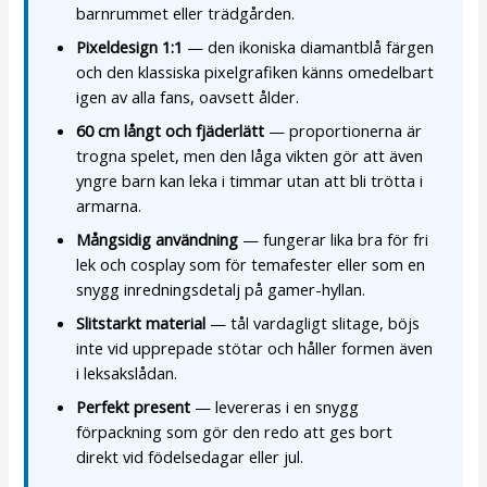
barnrummet eller trädgården.
Pixeldesign 1:1
— den ikoniska diamantblå färgen
och den klassiska pixelgrafiken känns omedelbart
igen av alla fans, oavsett ålder.
60 cm långt och fjäderlätt
— proportionerna är
trogna spelet, men den låga vikten gör att även
yngre barn kan leka i timmar utan att bli trötta i
armarna.
Mångsidig användning
— fungerar lika bra för fri
lek och cosplay som för temafester eller som en
snygg inredningsdetalj på gamer-hyllan.
Slitstarkt material
— tål vardagligt slitage, böjs
inte vid upprepade stötar och håller formen även
i leksakslådan.
Perfekt present
— levereras i en snygg
förpackning som gör den redo att ges bort
direkt vid födelsedagar eller jul.