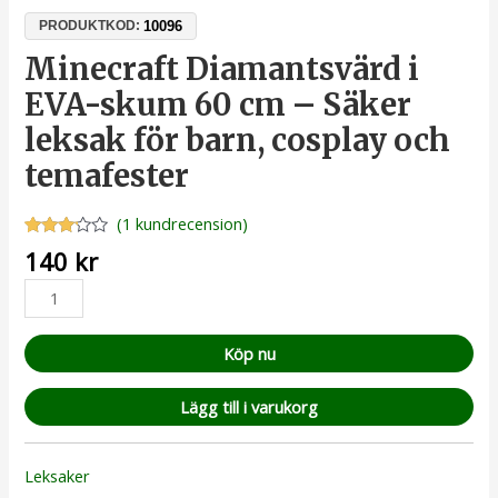
10096
PRODUKTKOD:
Minecraft Diamantsvärd i
EVA-skum 60 cm – Säker
leksak för barn, cosplay och
temafester
(
1
kundrecension)
Betygsatt
1
140
kr
3.00
av
5
baserat
på
kundrecension
Köp nu
Lägg till i varukorg
Leksaker