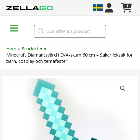
Hoppa
till
innehåll
Main
Products
search
Menu
Hem
Produkter
Minecraft Diamantsvärd i EVA-skum 60 cm – Säker leksak för
barn, cosplay och temafester
Minecraft
Diamantsvärd
i
EVA-
skum
60
cm
–
Säker