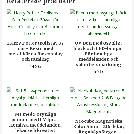
Relaterade produkter
Harry Potter trollstav 37
UV-pen med osynligt
cm – Resin med
bläck och LED-lampa |
metallkärna för cosplay
För hemliga
och samling
meddelanden och
säkerhetsmärkning
140
kr
30
kr
Set med 5 osynliga
pennor med UV-ljus –
Neocube Magnetiska
Hemliga meddelanden,
Kulor 5mm – 216 delar,
lekar och kreativt
Regnbågsfärger |