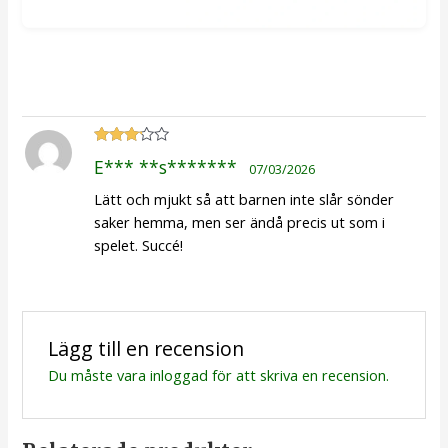
Betygsatt
E*** **s*******
07/03/2026
3
av 5
Lätt och mjukt så att barnen inte slår sönder
saker hemma, men ser ändå precis ut som i
spelet. Succé!
Lägg till en recension
Du måste vara
inloggad
för att skriva en recension.