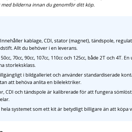
 med bilderna innan du genomför ditt köp.
nnehåller kablage, CDI, stator (magnet), tändspole, regulato
stift. Allt du behöver i en leverans.
0cc, 70cc, 90cc, 107cc, 110cc och 125cc, både 2T och 4T. En u
a storleksklass.
illgängligt i bildgalleriet och använder standardiserade kon
tan att behöva anlita en bilelektriker.
r, CDI och tändspole är kalibrerade för att fungera sömlöst 
elar.
hela systemet som ett kit är betydligt billigare än att köpa