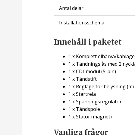
Antal delar
Installationsschema
Innehåll i paketet
1 x Komplett elhärva/kablage
1 x Tändningslås med 2 nyckl
1 x CDI-modul (5-pin)
1 x Tändstift
1 x Reglage för belysning (mu
1 x Startrelä
1 x Spänningsregulator
1 x Tändspole
1 x Stator (magnet)
Vanliga frågor