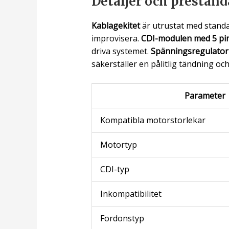
Detaljer och prestand
Kablagekitet
är utrustat med standar
improvisera.
CDI-modulen med 5 pi
driva systemet.
Spänningsregulato
säkerställer en pålitlig tändning oc
Parameter
Kompatibla motorstorlekar
Motortyp
CDI-typ
Inkompatibilitet
Fordonstyp