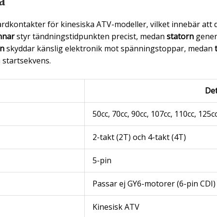
a
dkontakter för kinesiska ATV-modeller, vilket innebär att du
nnar
styr tändningstidpunkten precist, medan
statorn
genere
rn
skyddar känslig elektronik mot spänningstoppar, medan
h startsekvens.
Det
50cc, 70cc, 90cc, 107cc, 110cc, 125c
2-takt (2T) och 4-takt (4T)
5-pin
Passar ej GY6-motorer (6-pin CDI)
Kinesisk ATV