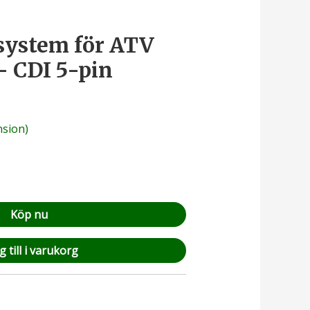
system för ATV
– CDI 5-pin
sion)
Köp nu
 till i varukorg