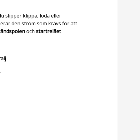
 slipper klippa, löda eller
rar den ström som krävs för att
tändspolen
och
startreläet
alj
c