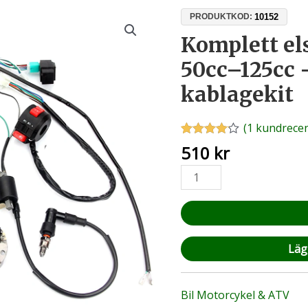
Komplett
10152
PRODUKTKOD:
elsystem
Komplett el
för
50cc–125cc 
ATV
50cc–
kablagekit
125cc
–
(
1
kundrecen
CDI
Betygsatt
1
510
kr
5-
4.00
av 5
baserat
pin
på
kablagekit
kundrecension
mängd
Lägg
Bil Motorcykel & ATV