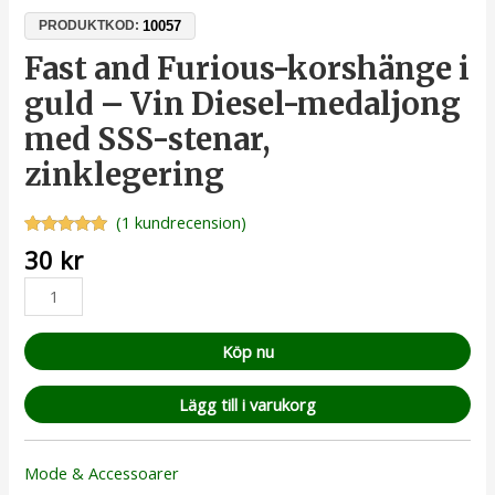
10057
PRODUKTKOD:
Fast and Furious-korshänge i
guld – Vin Diesel-medaljong
med SSS-stenar,
zinklegering
(
1
kundrecension)
Betygsatt
1
30
kr
5.00
av 5
baserat på
kundrecension
Köp nu
Lägg till i varukorg
Mode & Accessoarer