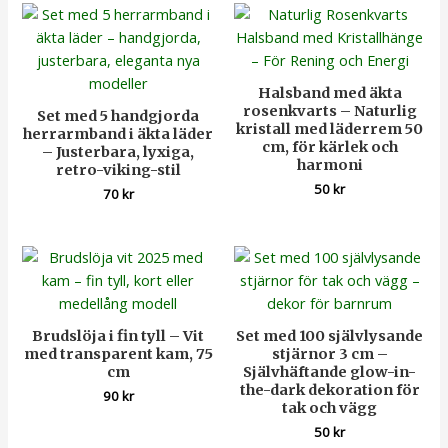
Halsband med äkta
rosenkvarts – Naturlig
Set med 5 handgjorda
kristall med läderrem 50
herrarmband i äkta läder
cm, för kärlek och
– Justerbara, lyxiga,
harmoni
retro-viking-stil
50
kr
70
kr
Brudslöja i fin tyll – Vit
Set med 100 självlysande
med transparent kam, 75
stjärnor 3 cm –
cm
Självhäftande glow-in-
the-dark dekoration för
90
kr
tak och vägg
50
kr