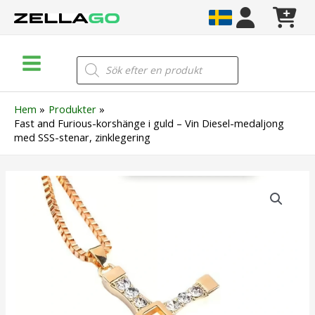
Hoppa
till
innehåll
Main
Products
search
Menu
Hem
Produkter
Fast and Furious-korshänge i guld – Vin Diesel-medaljong
med SSS-stenar, zinklegering
Fast
and
Furious-
korshänge
i
guld
–
Vin
Diesel-