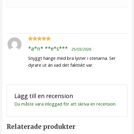
Betygsatt
*a*n* **e*s***
25/03/2026
5
av 5
Snyggt hänge med bra lyster i stenarna. Ser
dyrare ut än vad det faktiskt var.
Lägg till en recension
Du måste vara
inloggad
för att skriva en recension.
Relaterade produkter