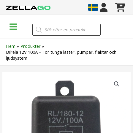
Hoppa
till
innehåll
Main
Products
search
Menu
Hem
Produkter
Bilrelä 12V 100A – För tunga laster, pumpar, fläktar och
ljudsystem
Bilrelä
12V
100A
–
För
tunga
laster,
pumpar,
fläktar