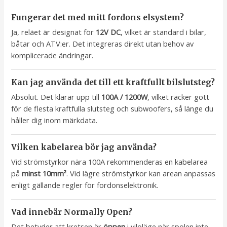
Fungerar det med mitt fordons elsystem?
Ja, reläet är designat för
12V DC
, vilket är standard i bilar,
båtar och ATV:er. Det integreras direkt utan behov av
komplicerade ändringar.
Kan jag använda det till ett kraftfullt bilslutsteg?
Absolut. Det klarar upp till
100A / 1200W
, vilket räcker gott
för de flesta kraftfulla slutsteg och subwoofers, så länge du
håller dig inom märkdata.
Vilken kabelarea bör jag använda?
Vid strömstyrkor nära 100A rekommenderas en kabelarea
på
minst 10mm²
. Vid lägre strömstyrkor kan arean anpassas
enligt gällande regler för fordonselektronik.
Vad innebär Normally Open?
Det betyder att kretsen är
öppen
i viloläge när spolen inte