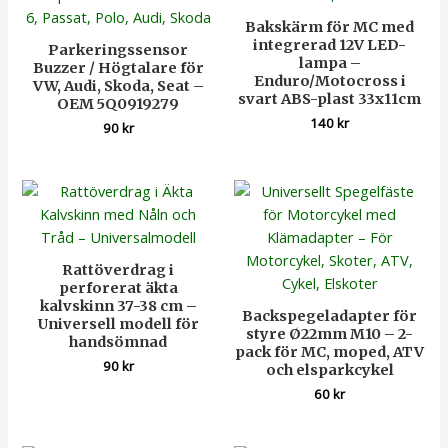
Bakskärm för MC med
integrerad 12V LED-
Parkeringssensor
lampa –
Buzzer / Högtalare för
Enduro/Motocross i
VW, Audi, Skoda, Seat –
svart ABS-plast 33x11cm
OEM 5Q0919279
140
kr
90
kr
Rattöverdrag i
perforerat äkta
kalvskinn 37-38 cm –
Backspegeladapter för
Universell modell för
styre Ø22mm M10 – 2-
handsömnad
pack för MC, moped, ATV
90
kr
och elsparkcykel
60
kr