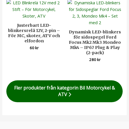
Justerbart LED-
blinkersrelä 12V, 2-pin –
Dynamisk LED-blinkers
För MC, skoter, ATV och
för sidospegel Ford
elfordon
Focus Mk2 Mk3 Mondeo
Mk4 – IP67 Plug & Play
60
kr
(2-pack)
280
kr
Fler produkter från kategorin Bil Motorcykel &
ATV