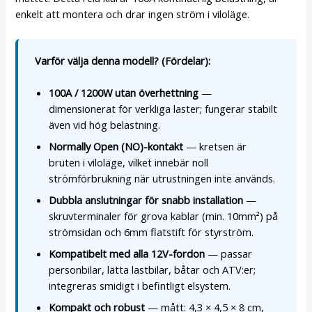
enkelt att montera och drar ingen ström i viloläge.
Varför välja denna modell? (Fördelar):
100A / 1200W utan överhettning
—
dimensionerat för verkliga laster; fungerar stabilt
även vid hög belastning.
Normally Open (NO)-kontakt
— kretsen är
bruten i viloläge, vilket innebär noll
strömförbrukning när utrustningen inte används.
Dubbla anslutningar för snabb installation
—
skruvterminaler för grova kablar (min. 10mm²) på
strömsidan och 6mm flatstift för styrström.
Kompatibelt med alla 12V-fordon
— passar
personbilar, lätta lastbilar, båtar och ATV:er;
integreras smidigt i befintligt elsystem.
Kompakt och robust
— mått: 4,3 × 4,5 × 8 cm,