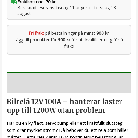
Fraktkostnad: 70 kr
Beräknad leverans: tisdag 11 augusti - torsdag 13
augusti
Fri frakt
på beställningar på minst
900 kr
!
Lägg till produkter för
900 kr
för att kvalificera dig för fri
frakt!
Beskrivning
Bilrelä 12V 100A – hanterar laster
upp till 1200W utan problem
Har du en kylfläkt, servopump eller ett kraftfullt slutsteg
som drar mycket ström? Då behöver du ett relä som håller
måttet. Detta relä klarar 100A kontinuerlig belastning, är