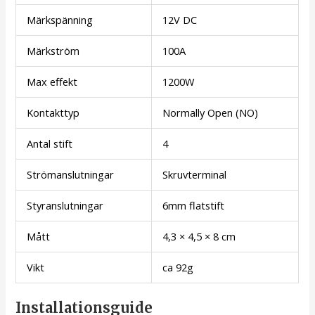
Märkspänning
12V DC
Märkström
100A
Max effekt
1200W
Kontakttyp
Normally Open (NO)
Antal stift
4
Strömanslutningar
Skruvterminal
Styranslutningar
6mm flatstift
Mått
4,3 × 4,5 × 8 cm
Vikt
ca 92g
Installationsguide