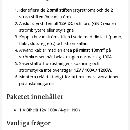
Identifiera de
2 små stiften
(styrström) och de
2
stora stiften
(huvudström).
Anslut styrstiften till
12V DC
och jord (GND) via en
strömbrytare eller styrsignal.
Koppla huvudströmstiften i serie med din last (pump,
fläkt, slutsteg etc.) och strömkällan.
Använd kablar med en area på
minst 10mm²
på
strömkretsen när belastningen närmar sig 100A.
Säkerställ att utrustningens spänning och
strömstyrka inte överstiger
12V / 100A / 1200W
.
Montera reläet stadigt för att minimera vibrationer
på anslutningarna.
Paketet innehåller
1 × Bilrelä 12V 100A (4-pin, NO)
Vanliga frågor